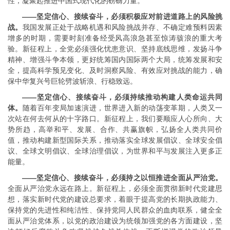
性，凝聚起推进中国式现代化的磅礴力量。
——坚定信心、接续奋斗，必须积极应对前进道路上的风险挑
战。
我国发展正处于战略机遇和风险挑战并存、不确定难预料因素
增多的时期，需要时刻准备经受风高浪急甚至惊涛骇浪的重大考
验。新征程上，全党必须强化忧患意识、坚持底线思维，发扬斗争
精神、增强斗争本领，更好统筹国内国际两个大局，统筹发展和安
全，提高科学预见变化、及时洞察风险、有效应对挑战的能力，确
保中华复兴号巨轮劈波斩浪、行稳致远。
——坚定信心、接续奋斗，必须持续推动构建人类命运共同
体。
随着百年变局加速演进，世界进入新的动荡变革期，人类又一
次站在何去何从的十字路口。新征程上，我们要顺应人心所向、大
势所趋，高举和平、发展、合作、共赢旗帜，弘扬全人类共同价
值，推动构建新型国际关系，推动落实全球发展倡议、全球安全倡
议、全球文明倡议、全球治理倡议，为世界和平与发展注入更多正
能量。
——坚定信心、接续奋斗，必须持之以恒推进全面从严治党。
全面从严治党永远在路上。新征程上，必须全面贯彻新时代党建思
想，落实新时代党的建设总要求，着眼于提高党的长期执政能力、
保持党的先进性和纯洁性、保持党同人民群众的血肉联系，健全全
面从严治党体系，以党的政治建设为统领加强党的各方面建设，坚