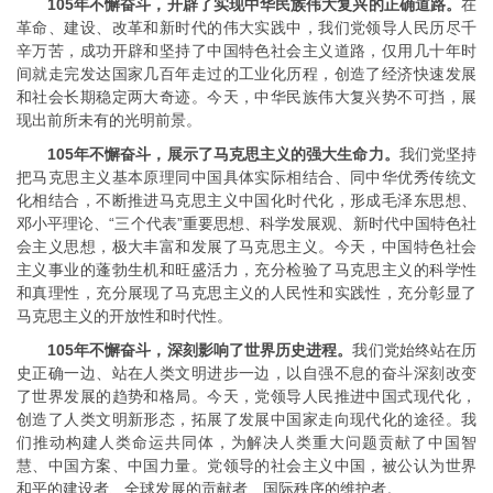
105年不懈奋斗，开辟了实现中华民族伟大复兴的正确道路。
在
革命、建设、改革和新时代的伟大实践中，我们党领导人民历尽千
辛万苦，成功开辟和坚持了中国特色社会主义道路，仅用几十年时
间就走完发达国家几百年走过的工业化历程，创造了经济快速发展
和社会长期稳定两大奇迹。今天，中华民族伟大复兴势不可挡，展
现出前所未有的光明前景。
105年不懈奋斗，展示了马克思主义的强大生命力。
我们党坚持
把马克思主义基本原理同中国具体实际相结合、同中华优秀传统文
化相结合，不断推进马克思主义中国化时代化，形成毛泽东思想、
邓小平理论、“三个代表”重要思想、科学发展观、新时代中国特色社
会主义思想，极大丰富和发展了马克思主义。今天，中国特色社会
主义事业的蓬勃生机和旺盛活力，充分检验了马克思主义的科学性
和真理性，充分展现了马克思主义的人民性和实践性，充分彰显了
马克思主义的开放性和时代性。
105年不懈奋斗，深刻影响了世界历史进程。
我们党始终站在历
史正确一边、站在人类文明进步一边，以自强不息的奋斗深刻改变
了世界发展的趋势和格局。今天，党领导人民推进中国式现代化，
创造了人类文明新形态，拓展了发展中国家走向现代化的途径。我
们推动构建人类命运共同体，为解决人类重大问题贡献了中国智
慧、中国方案、中国力量。党领导的社会主义中国，被公认为世界
和平的建设者、全球发展的贡献者、国际秩序的维护者。