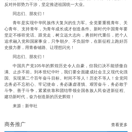
反对外部势力干涉，坚定推进祖国统一大业。
同志们、朋友们！
青年是实现中华民族伟大复兴的生力军。全党要重视青年、关
心青年、支持青年，为青年成长成才创造条件。新时代中国青年要
坚定不移听党话、跟党走，树立远大志向，勇担时代重任，把个人
追求融入党和国家事业，只争朝夕、不负韶华，在新征程上跑好历
史接力赛，用青春铺路、让理想闪光！
同志们、朋友们！
中国共产党105年的辉煌历史令人自豪，但我们决不能骄傲自
满、止步不前。到本世纪中叶，我们要全面建成社会主义现代化强
国、实现第二个百年奋斗目标。时间不等人！历史不等人！全党同
志务必不忘初心、牢记使命，务必谦虚谨慎、艰苦奋斗，务必敢于
斗争、善于斗争，紧紧依靠和团结带领全国各族人民奋进新征程、
建功新时代，奋力创造新的历史辉煌！
来源：新华社
商务推广
查看更多