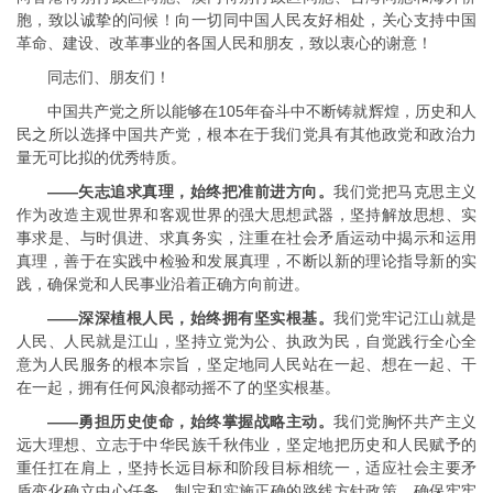
胞，致以诚挚的问候！向一切同中国人民友好相处，关心支持中国
革命、建设、改革事业的各国人民和朋友，致以衷心的谢意！
同志们、朋友们！
中国共产党之所以能够在105年奋斗中不断铸就辉煌，历史和人
民之所以选择中国共产党，根本在于我们党具有其他政党和政治力
量无可比拟的优秀特质。
——矢志追求真理，始终把准前进方向。
我们党把马克思主义
作为改造主观世界和客观世界的强大思想武器，坚持解放思想、实
事求是、与时俱进、求真务实，注重在社会矛盾运动中揭示和运用
真理，善于在实践中检验和发展真理，不断以新的理论指导新的实
践，确保党和人民事业沿着正确方向前进。
——深深植根人民，始终拥有坚实根基。
我们党牢记江山就是
人民、人民就是江山，坚持立党为公、执政为民，自觉践行全心全
意为人民服务的根本宗旨，坚定地同人民站在一起、想在一起、干
在一起，拥有任何风浪都动摇不了的坚实根基。
——勇担历史使命，始终掌握战略主动。
我们党胸怀共产主义
远大理想、立志于中华民族千秋伟业，坚定地把历史和人民赋予的
重任扛在肩上，坚持长远目标和阶段目标相统一，适应社会主要矛
盾变化确立中心任务，制定和实施正确的路线方针政策，确保牢牢