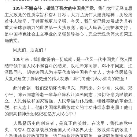
105年不懈奋斗，锻造了强大的中国共产党。
我们党牢记马克思
主义政党的性质宗旨和奋斗目标，大力弘扬伟大建党精神，历经磨
难斗志弥坚，千锤百炼更加坚强。今天，我们党已经发展成为具有
重大全球影响力的世界第一大执政党，得到人民衷心拥护和支持，
是中国特色社会主义事业的坚强领导核心，完全无愧为伟大光荣正
确的党。
同志们、朋友们！
105年来，我们取得的一切成就，是一代又一代中国共产党人团
结带领中国人民不懈奋斗的结果。以毛泽东同志、邓小平同志、江
泽民同志、胡锦涛同志为主要代表的中国共产党人，为中华民族伟
大复兴建立了彪炳史册的伟大功勋！我们向他们表示崇高的敬意！
此时此刻，我们深切怀念毛泽东、周恩来、刘少奇、朱德、邓
小平、陈云同志等老一辈革命家和江泽民同志，深切怀念为民族独
立、人民解放和国家富强、人民幸福前仆后继、牺牲奉献的革命先
烈、仁人志士。他们为国家和民族建立的丰功伟绩永载史册！他们
的崇高精神永远铭记在亿万人民心中！
人民是历史的创造者，是真正的英雄。在这里，我代表党中
央，向奋斗在各条战线的全国人民和各界人士，致以崇高的敬意！
向香港特别行政区同胞、澳门特别行政区同胞、台湾同胞和海外侨