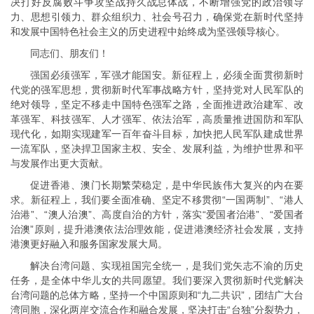
决打好反腐败斗争攻坚战持久战总体战，不断增强党的政治领导
力、思想引领力、群众组织力、社会号召力，确保党在新时代坚持
和发展中国特色社会主义的历史进程中始终成为坚强领导核心。
同志们、朋友们！
强国必须强军，军强才能国安。新征程上，必须全面贯彻新时
代党的强军思想，贯彻新时代军事战略方针，坚持党对人民军队的
绝对领导，坚定不移走中国特色强军之路，全面推进政治建军、改
革强军、科技强军、人才强军、依法治军，高质量推进国防和军队
现代化，如期实现建军一百年奋斗目标，加快把人民军队建成世界
一流军队，坚决捍卫国家主权、安全、发展利益，为维护世界和平
与发展作出更大贡献。
促进香港、澳门长期繁荣稳定，是中华民族伟大复兴的内在要
求。新征程上，我们要全面准确、坚定不移贯彻“一国两制”、“港人
治港”、“澳人治澳”、高度自治的方针，落实“爱国者治港”、“爱国者
治澳”原则，提升港澳依法治理效能，促进港澳经济社会发展，支持
港澳更好融入和服务国家发展大局。
解决台湾问题、实现祖国完全统一，是我们党矢志不渝的历史
任务，是全体中华儿女的共同愿望。我们要深入贯彻新时代党解决
台湾问题的总体方略，坚持一个中国原则和“九二共识”，团结广大台
湾同胞，深化两岸交流合作和融合发展，坚决打击“台独”分裂势力，