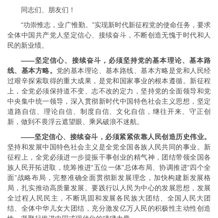
同志们、朋友们！
“功崇惟志，业广惟勤。”实现新时代新征程党的使命任务，要求
全体中国共产党人坚定信心、接续奋斗，不断创造无愧于时代和人
民的新业绩。
——坚定信心、接续奋斗，必须坚持党的基本理论、基本路
线、基本方略。
党的基本理论、基本路线、基本方略是党和人民经
过艰辛探索取得的重大成果，是党和国家事业的根本遵循。新征程
上，全党必须保持道不变、志不改的定力，坚持党的全面领导和党
中央集中统一领导，深入贯彻新时代中国特色社会主义思想，坚定
道路自信、理论自信、制度自信、文化自信，继往开来、守正创
新，做到不畏浮云遮望眼、乘风破浪不迷航。
——坚定信心、接续奋斗，必须紧紧依靠人民创造历史伟业。
坚持和发展中国特色社会主义是全党全国各族人民共同的事业。新
征程上，全党必须进一步提振干事创业的精气神，团结带领全国各
族人民开拓进取，统筹推进“五位一体”总体布局、协调推进“四个全
面”战略布局，完整准确全面贯彻新发展理念，加快构建新发展格
局，扎实推动高质量发展。要践行以人民为中心的发展思想，发展
全过程人民民主，不断巩固和发展各民族大团结、全国人民大团
结、全体中华儿女大团结，充分激发亿万人民的积极性主动性创造