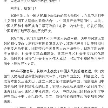
者、先进基层党组织表示热烈的祝贺！
同志们、朋友们！
105年前，在中国人民和中华民族的伟大觉醒中，在马克思列宁
主义同中国工人运动的紧密结合中，中国共产党应运而生。从此，
中国人民和中华民族有了最可靠的主心骨，内忧外患、积贫积弱的
中国开启了翻天覆地的历史巨变。
105年来，我们党始终坚守为中国人民谋幸福、为中华民族谋复
兴的初心使命，深刻洞察世界发展大势，准确把握各个历史时期社
会主要矛盾变化，团结带领全国各族人民不懈奋斗，创造了新民主
主义革命、社会主义革命和建设、改革开放和社会主义现代化建
设、新时代中国特色社会主义的伟大成就，书写了中华民族几千年
历史上最恢宏的史诗。
105年不懈奋斗，从根本上改变了中国人民的前途命运。
我们党
领导人民经过波澜壮阔的伟大斗争，推翻帝国主义、封建主义、官
僚资本主义三座大山，建立人民当家作主的新中国，彻底结束旧中
国半殖民地半封建社会的历史，实现人民生活从温饱不足到总体小
康再到全面小康的历史性跨越。今天，中国人民已经把命运牢牢掌
握在自己手中，正以自信、自立、自强的姿态阔步迈向更加美好的
未来。