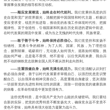
掌握事业发展的领导权和主动权。
——顺应发展潮流，始终走在时代前列。
我们党秉持高度的历
史自觉和宽广的世界眼光，清醒把握中国国情和时代主题，积极识
变应变求变，锐意开拓进取，推动党的各项工作体现时代性、把握
规律性、富于创造性，引领国家和民族在历史前进的逻辑中前进、
在时代发展的潮流中发展，成为当之无愧的时代先锋、民族脊梁。
——敢于善于斗争，始终保持必胜信心。
我们党坚持和发扬不
怕牺牲、英勇斗争的精神，为了人民、国家、民族，为了理想信
念，披荆斩棘、砥砺前行，无论敌人如何强大、道路如何艰险、挑
战如何严峻，总是毫不畏惧、绝不退缩，以任凭风雨来袭、我自岿
然不动的钢铁意志鼓舞全国人民不断从胜利走向胜利。
——注重强健自身，始终充满生机活力。
我们党清醒认识到打
铁必须自身硬，善于以时代发展要求审视自己、以强烈忧患意识警
醒自己、以自我革命精神完善自己，高度重视自身建设，坚决清除
一切损害党的先进性和纯洁性的因素、清除一切侵蚀党的健康肌体
的病毒，在革命性锻造中更加坚强有力。
这些优秀特质，是中国共产党为什么能的关键密码。我们要结
合新的实际，把党的优秀特质不断发扬光大，确保党永远不变质不
变色不变味，始终具有强大创造力凝聚力战斗力。