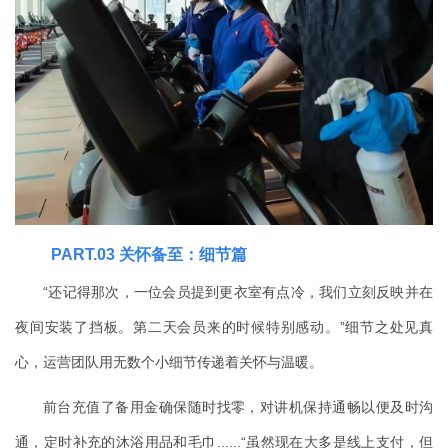
PART
.03
关怀备至：细节篇
“还记得那次，一位会员提到更衣室有点冷，我们立刻反映并在
夜间安装了挡板。第二天会员来的时候特别感动。”细节之处见真
心，运营团队用无数个小细节传递着关怀与温暖。
前台充值了备用金确保随时找零，对讲机保持通畅以便及时沟
通，定时补充的沐浴用品和毛巾......“虽然现在大多是线上支付，但